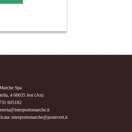
o Marche Spa
ella, 4 60035 Jesi (An)
0731 605182
reteria@interportomarche.it
ificata: interportomarche@postecert.it