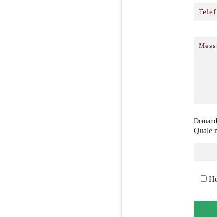
Domanda 
Quale n
Ho