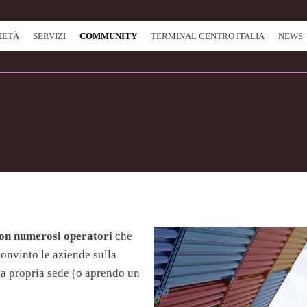
IETÀ
SERVIZI
COMMUNITY
TERMINAL CENTRO ITALIA
NEWS
con numerosi operatori
che
convinto le aziende sulla
la propria sede (o aprendo un