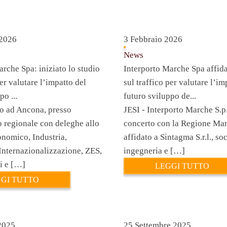
 2026
3 Febbraio 2026
News
rche Spa: iniziato lo studio
Interporto Marche Spa affid
per valutare l’impatto del
sul traffico per valutare l’im
po ...
futuro sviluppo de...
io ad Ancona, presso
JESI - Interporto Marche S.p.
o regionale con deleghe allo
concerto con la Regione Mar
nomico, Industria,
affidato a Sintagma S.r.l., soc
 Internazionalizzazione, ZES,
ingegneria e […]
ti e […]
LEGGI TUTTO
GI TUTTO
2025
25 Settembre 2025