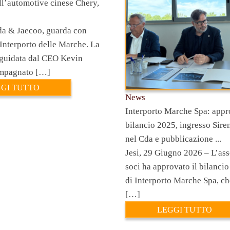
ell’automotive cinese Chery,
a & Jaecoo, guarda con
’Interporto delle Marche. La
guidata dal CEO Kevin
mpagnato […]
GI TUTTO
News
Interporto Marche Spa: appro
bilancio 2025, ingresso Sire
nel Cda e pubblicazione ...
Jesi, 29 Giugno 2026 – L’as
soci ha approvato il bilancio
di Interporto Marche Spa, c
[…]
LEGGI TUTTO