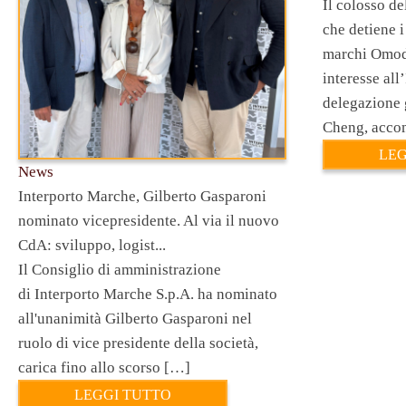
Il colosso d
che detiene i
marchi Omod
interesse all
delegazione 
Cheng, acco
LEG
News
Interporto Marche, Gilberto Gasparoni
nominato vicepresidente. Al via il nuovo
CdA: sviluppo, logist...
Il Consiglio di amministrazione
di Interporto Marche S.p.A. ha nominato
all'unanimità Gilberto Gasparoni nel
ruolo di vice presidente della società,
carica fino allo scorso […]
LEGGI TUTTO