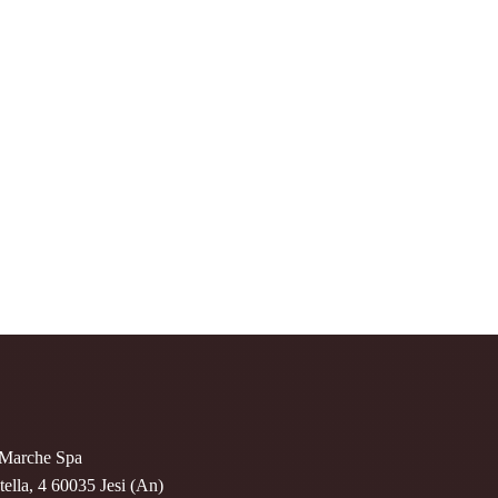
o Marche Spa
ella, 4 60035 Jesi (An)