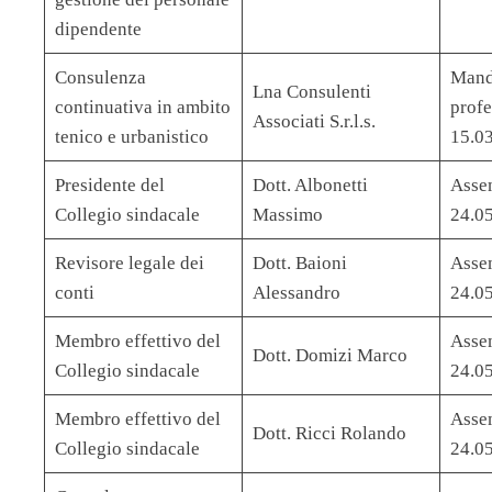
dipendente
Consulenza
Mand
Lna Consulenti
continuativa in ambito
profe
Associati S.r.l.s.
tenico e urbanistico
15.0
Presidente del
Dott. Albonetti
Assem
Collegio sindacale
Massimo
24.0
Revisore legale dei
Dott. Baioni
Assem
conti
Alessandro
24.0
Membro effettivo del
Assem
Dott. Domizi Marco
Collegio sindacale
24.0
Membro effettivo del
Assem
Dott. Ricci Rolando
Collegio sindacale
24.0