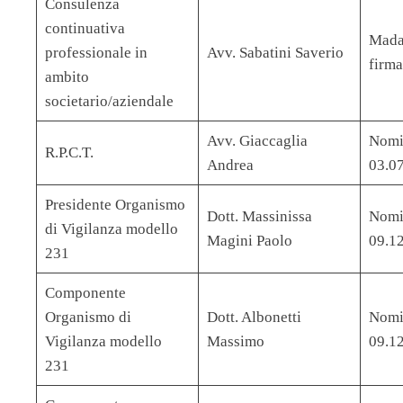
Consulenza
continuativa
Madat
professionale in
Avv. Sabatini Saverio
firma
ambito
societario/aziendale
Avv. Giaccaglia
Nomi
R.P.C.T.
Andrea
03.0
Presidente Organismo
Dott. Massinissa
Nomi
di Vigilanza modello
Magini Paolo
09.1
231
Componente
Organismo di
Dott. Albonetti
Nomi
Vigilanza modello
Massimo
09.1
231