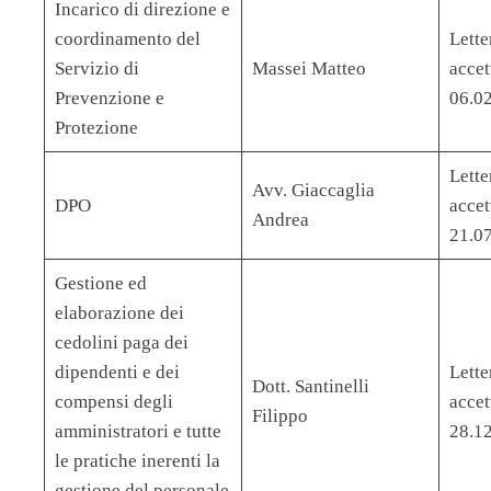
Incarico di direzione e
coordinamento del
Lette
Servizio di
Massei Matteo
accet
Prevenzione e
06.0
Protezione
Lette
Avv. Giaccaglia
DPO
accet
Andrea
21.0
Gestione ed
elaborazione dei
cedolini paga dei
dipendenti e dei
Lette
Dott. Santinelli
compensi degli
accet
Filippo
amministratori e tutte
28.1
le pratiche inerenti la
gestione del personale