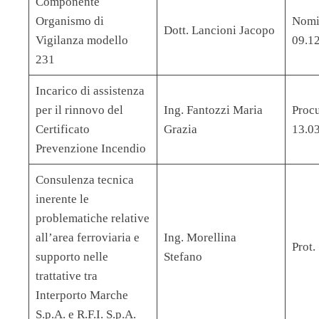
Componente
Organismo di
Nomi
Dott. Lancioni Jacopo
Vigilanza modello
09.1
231
Incarico di assistenza
per il rinnovo del
Ing. Fantozzi Maria
Procu
Certificato
Grazia
13.0
Prevenzione Incendio
Consulenza tecnica
inerente le
problematiche relative
all’area ferroviaria e
Ing. Morellina
Prot
supporto nelle
Stefano
trattative tra
Interporto Marche
S.p.A. e R.F.I. S.p.A.